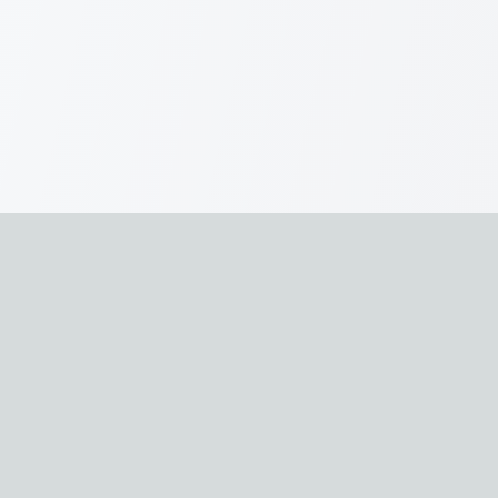
Clipora
Uma ferramenta de recolha que combina
armazenamento offline, leitura profunda,