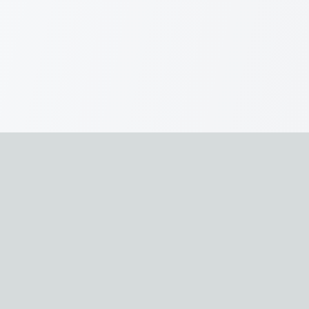
Clipora
Una herramienta de recopilación que combina
capturas sin conexión, lectura profunda,